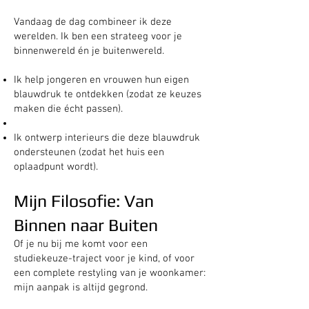
Vandaag de dag combineer ik deze
werelden. Ik ben een strateeg voor je
binnenwereld én je buitenwereld.
Ik help jongeren en vrouwen hun eigen
blauwdruk te ontdekken (zodat ze keuzes
maken die écht passen).
Ik ontwerp interieurs die deze blauwdruk
ondersteunen (zodat het huis een
oplaadpunt wordt).
Mijn Filosofie: Van
Binnen naar Buiten
Of je nu bij me komt voor een
studiekeuze-traject voor je kind, of voor
een complete restyling van je woonkamer:
mijn aanpak is altijd gegrond.